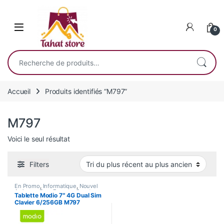
Skip to navigation
Skip to content
0
Recherche pour :
Accueil
Produits identifiés “M797”
M797
Voici le seul résultat
Filters
En Promo
,
Informatique
,
Nouvel
Arrivage
,
Pour Femme
,
Smart
Tablette Modio 7″ 4G Dual Sim
Home
,
Tablette
Clavier 6/256GB M797