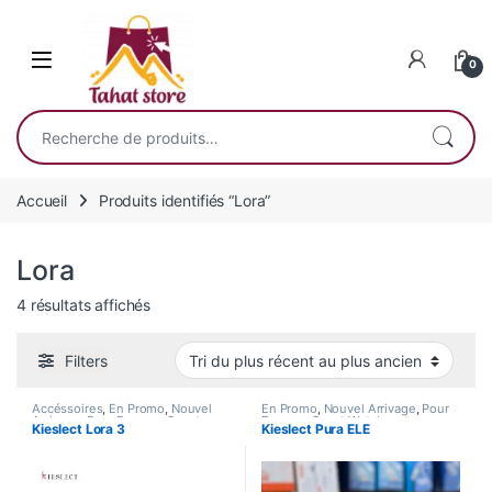
Skip to navigation
Skip to content
0
Recherche pour :
Accueil
Produits identifiés “Lora”
Lora
Trié du plus récent au plus ancien
4 résultats affichés
Filters
Accéssoires
,
En Promo
,
Nouvel
En Promo
,
Nouvel Arrivage
,
Pour
Arrivage
,
Pour Femme
,
Smart
Femme
,
Smart Watch
Kieslect Lora 3
Kieslect Pura ELE
Watch