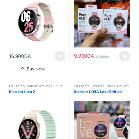
9.900
DA
16.900
DA
10.500
DA
Ce produit a plusieurs variations
Buy Now
En Promo
,
Nouvel Arrivage
,
Pour
En Promo
,
Les Populaires
,
Nouvel
Femme
,
Smart Watch
Arrivage
,
Pour Femme
,
Smart
Kieslect Lora 2
Kieslect LORA Love Edition
Watch