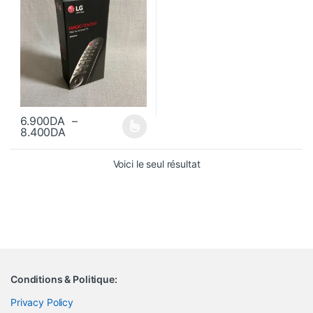
6.900
DA
–
Plage de prix : 6.900DA à 8.400DA
8.400
DA
Ce produit a plusieurs variations. Les options peuvent être choisi
Voici le seul résultat
Conditions & Politique:
Privacy Policy