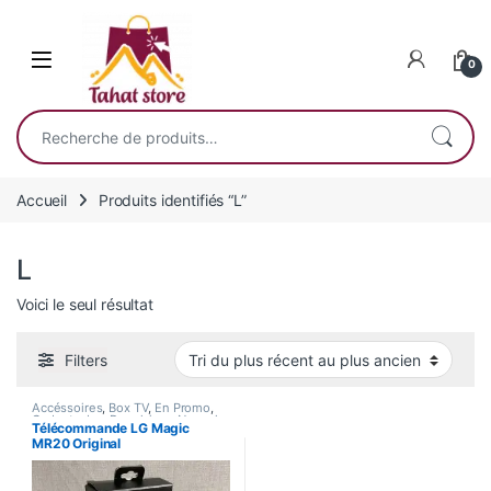
Skip to navigation
Skip to content
0
Recherche pour :
Accueil
Produits identifiés “L”
L
Voici le seul résultat
Filters
Accéssoires
,
Box TV
,
En Promo
,
Gadgets
,
Les Populaires
,
Nouvel
Télécommande LG Magic
Arrivage
,
Smart Home
MR20 Original