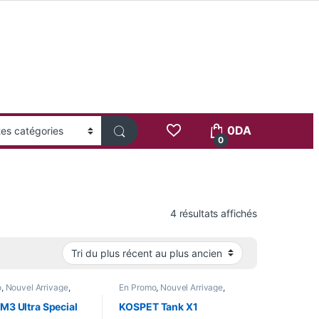
0
DA
0
Trié du plus 
4 résultats affichés
o
,
Nouvel Arrivage
,
En Promo
,
Nouvel Arrivage
,
atch
Smart Watch
M3 Ultra Special
KOSPET Tank X1