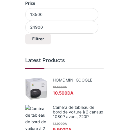
Price
Prix min
Prix max
Filtrer
Latest Products
HOME MINI GOOGLE
12.500
DA
10.500
DA
Caméra de tableau de
bord de voiture à 2 canaux
1080P avant, 720P
12.900
DA
9.900
DA