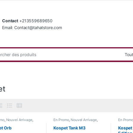
Contact
+213559689650
Email: Contact@tahatstore.com
:
et
omo
,
Nouvel Arrivage
,
En Promo
,
Nouvel Arrivage
,
En Prom
 Watch
Smart Watch
Smart W
et Orb
Kospet Tank M3
Kospet 