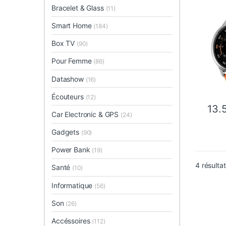
Bracelet & Glass
(11)
Smart Home
(184)
Box TV
(90)
Pour Femme
(86)
Datashow
(16)
Écouteurs
(12)
13.
Ce pro
Car Electronic & GPS
(24)
Gadgets
(90)
Power Bank
(19)
4 résulta
Santé
(10)
Informatique
(56)
Son
(26)
Accéssoires
(112)