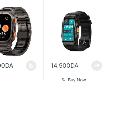
00
DA
14.900
DA
age du produit
ions peuvent être choisies sur la page du produit
it a plusieurs variations. Les options peuvent être choisies sur la pag
Buy Now