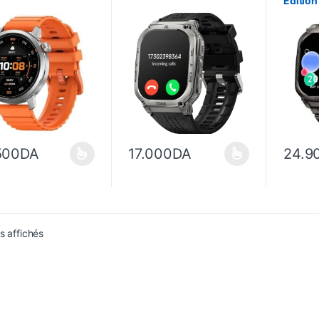
Edition
500
DA
17.000
DA
24.9
duit a plusieurs variations. Les options peuvent être choisies sur la p
Ce produit a plusieurs variations. Les opt
Ce produ
Trié du plus récent au plus ancien
ts affichés