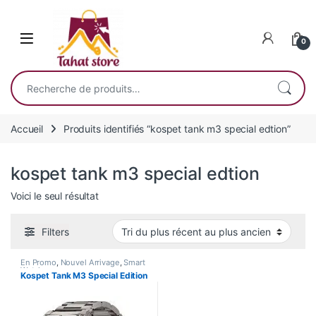
Skip to navigation
Skip to content
0
Recherche pour :
Accueil
Produits identifiés “kospet tank m3 special edtion”
kospet tank m3 special edtion
Voici le seul résultat
Filters
En Promo
,
Nouvel Arrivage
,
Smart
Watch
Kospet Tank M3 Special Edition