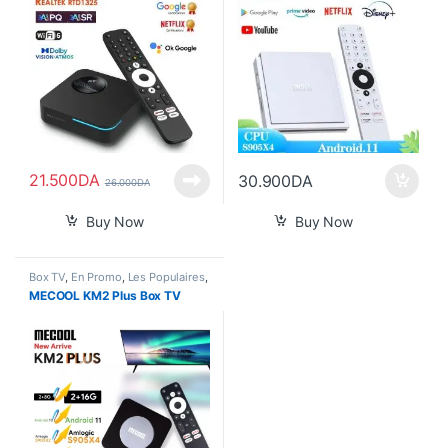
21.500
DA
30.900
DA
26.000
DA
Buy Now
Buy Now
Box TV
,
En Promo
,
Les Populaires
,
Nouvel Arrivage
,
Smart Home
MECOOL KM2 Plus Box TV