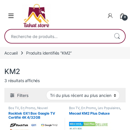
Skip to navigation
Skip to content
0
Recherche pour :
Accueil
Produits identifiés “KM2”
KM2
Trié du plus récent au plus ancien
3 résultats affichés
Filters
Box TV
,
En Promo
,
Nouvel
Box TV
,
En Promo
,
Les Populaires
,
Arrivage
,
Smart Home
Nouvel Arrivage
,
Smart Home
Rocktek GX1 Box Google TV
Mecool KM2 Plus Deluxe
Certifié 4K 4/32GB