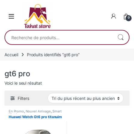
Skip to navigation
Skip to content
0
Recherche pour :
Accueil
Produits identifiés “gt6 pro”
gt6 pro
Voici le seul résultat
Filters
En Promo
,
Nouvel Arrivage
,
Smart
Watch
Huawei Watch Gt6 pro titanuim