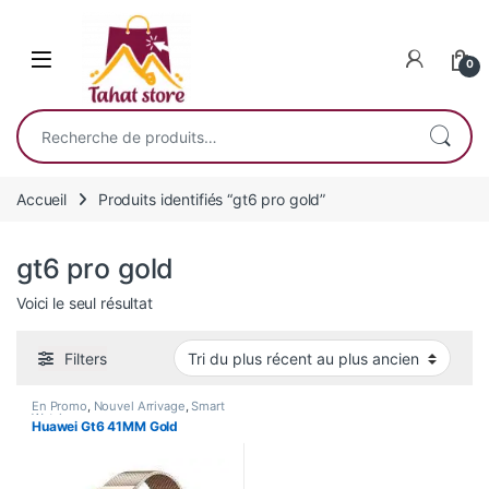
Skip to navigation
Skip to content
0
Recherche pour :
Accueil
Produits identifiés “gt6 pro gold”
gt6 pro gold
Voici le seul résultat
Filters
En Promo
,
Nouvel Arrivage
,
Smart
Watch
Huawei Gt6 41MM Gold