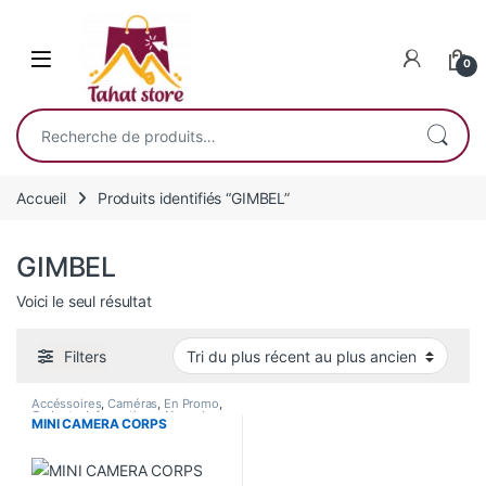
Skip to navigation
Skip to content
0
Recherche pour :
Accueil
Produits identifiés “GIMBEL”
GIMBEL
Voici le seul résultat
Filters
Accéssoires
,
Caméras
,
En Promo
,
Gadgets
,
Informatique
,
Nouvel
MINI CAMERA CORPS
Arrivage
,
Son