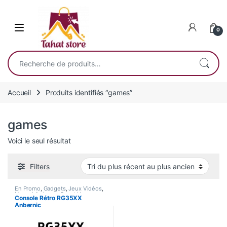
Skip to navigation
Skip to content
0
Recherche pour :
Accueil
Produits identifiés “games”
games
Voici le seul résultat
Filters
En Promo
,
Gadgets
,
Jeux Vidéos
,
Nouvel Arrivage
,
Smart Home
Console Rétro RG35XX
Anbernic