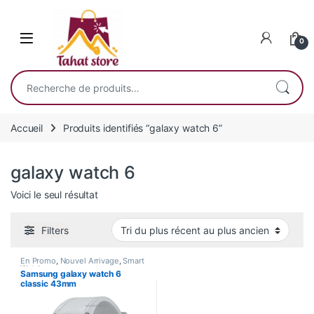
Skip to navigation
Skip to content
0
Recherche pour :
Accueil
Produits identifiés “galaxy watch 6”
galaxy watch 6
Voici le seul résultat
Filters
En Promo
,
Nouvel Arrivage
,
Smart
Watch
Samsung galaxy watch 6
classic 43mm