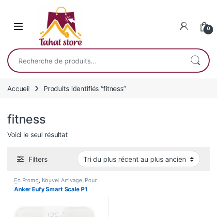
Skip to navigation
Skip to content
0
Recherche pour :
Accueil
Produits identifiés “fitness”
fitness
Voici le seul résultat
Filters
En Promo
,
Nouvel Arrivage
,
Pour
Femme
,
Santé
Anker Eufy Smart Scale P1