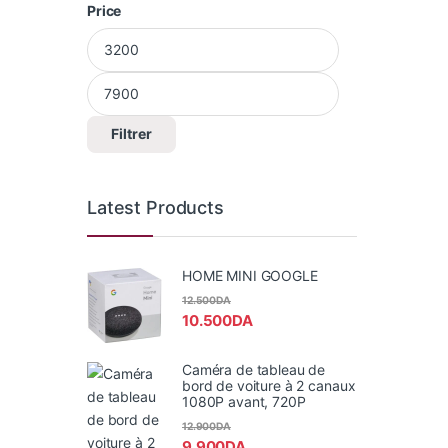
Price
Prix min
Prix max
Filtrer
Latest Products
HOME MINI GOOGLE
12.500
DA
10.500
DA
Caméra de tableau de
bord de voiture à 2 canaux
1080P avant, 720P
12.900
DA
9.900
DA