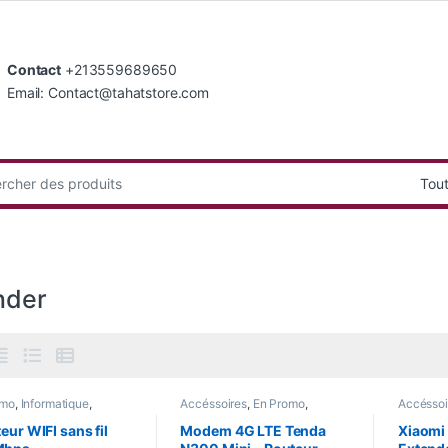
Contact
+213559689650
Email: Contact@tahatstore.com
:
nder
omo
,
Informatique
,
Accéssoires
,
En Promo
,
Accéssoi
 Arrivage
,
Smart Home
,
Informatique
,
Nouvel Arrivage
,
Nouvel A
 Watch
Smart Home
eur WIFI sans fil
Modem 4G LTE Tenda
Xiaomi 