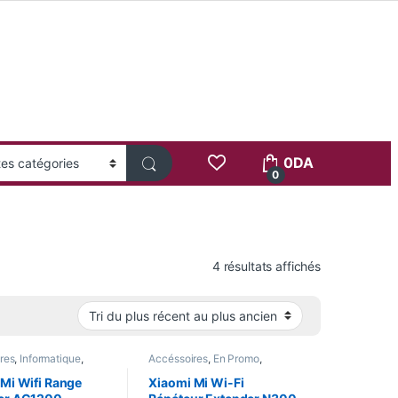
0
DA
0
Trié du plus 
4 résultats affichés
res
,
Informatique
,
Accéssoires
,
En Promo
,
rrivage
,
Smart Home
Informatique
,
Les Populaires
,
Nouvel Arrivage
Mi Wifi Range
Xiaomi Mi Wi-Fi