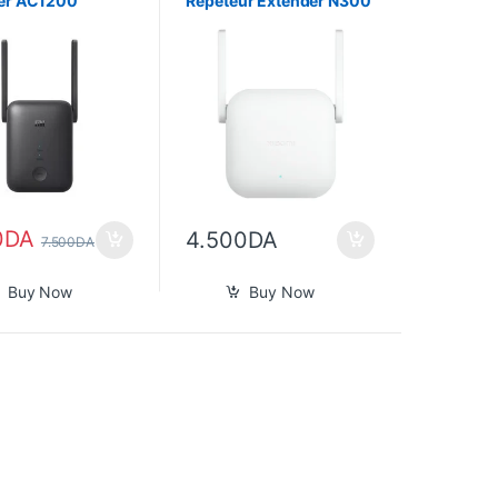
er AC1200
Répéteur Extender N300
ur Wifi)
0
DA
4.500
DA
7.500
DA
Buy Now
Buy Now