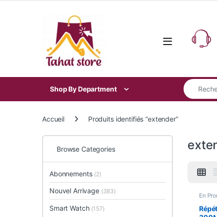
Skip to navigation
Skip to content
Search for
Shop By Department
Accueil
Produits identifiés “extender”
exte
Browse Categories
Abonnements
(2)
Nouvel Arrivage
(383)
En Pr
Nouvel
Smart
Smart Watch
Répét
(157)