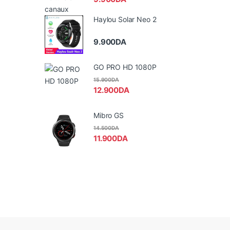
Haylou Solar Neo 2
9.900
DA
GO PRO HD 1080P
15.900
DA
12.900
DA
Mibro GS
14.500
DA
11.900
DA