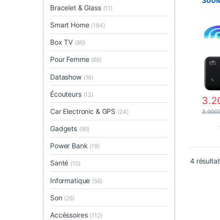
300
Bracelet & Glass
(11)
Smart Home
(184)
Box TV
(90)
Pour Femme
(86)
Datashow
(16)
Écouteurs
(12)
3.2
Car Electronic & GPS
(24)
3.900
Gadgets
(90)
Power Bank
(19)
4 résulta
Santé
(10)
Informatique
(56)
Son
(26)
Accéssoires
(112)