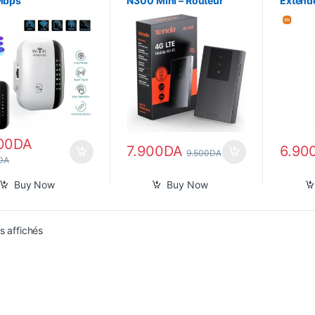
Mbps
N300 Mini – Routeur
Extend
WiFi Portable avec
(Répéte
Batterie Intégrée
00
DA
7.900
DA
6.90
9.500
DA
DA
Buy Now
Buy Now
Trié du plus récent au plus ancien
ts affichés