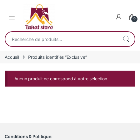
Skip to navigation
Skip to content
0
Recherche pour :
Accueil
Produits identifiés “Exclusive”
Aucun produit ne correspond à votre sélection.
Conditions & Politique: