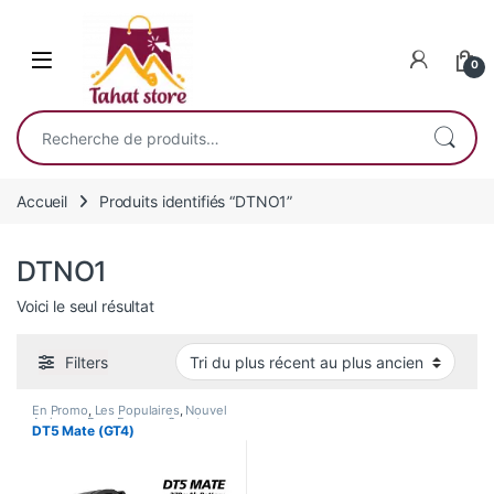
Skip to navigation
Skip to content
0
Recherche pour :
Accueil
Produits identifiés “DTNO1”
DTNO1
Voici le seul résultat
Filters
En Promo
,
Les Populaires
,
Nouvel
Arrivage
,
Pour Femme
,
Smart
DT5 Mate (GT4)
Watch