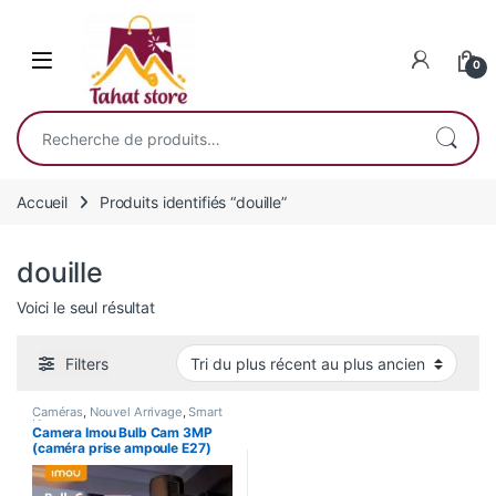
Skip to navigation
Skip to content
0
Recherche pour :
Accueil
Produits identifiés “douille”
douille
Voici le seul résultat
Filters
Caméras
,
Nouvel Arrivage
,
Smart
Home
Camera Imou Bulb Cam 3MP
(caméra prise ampoule E27)