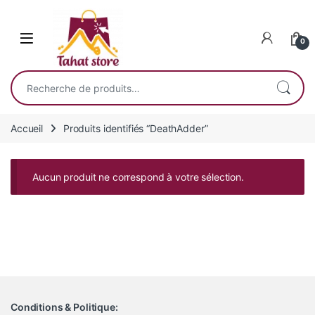
Skip to navigation
Skip to content
0
Recherche pour :
Accueil
Produits identifiés “DeathAdder”
Aucun produit ne correspond à votre sélection.
Conditions & Politique: