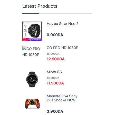
Latest Products
Haylou Solar Neo 2
9.900
DA
GO PRO HD 1080P
15.900
DA
12.900
DA
Mibro GS
14.500
DA
11.900
DA
Manette PS4 Sony
DualShock4 NEW
3.900
DA