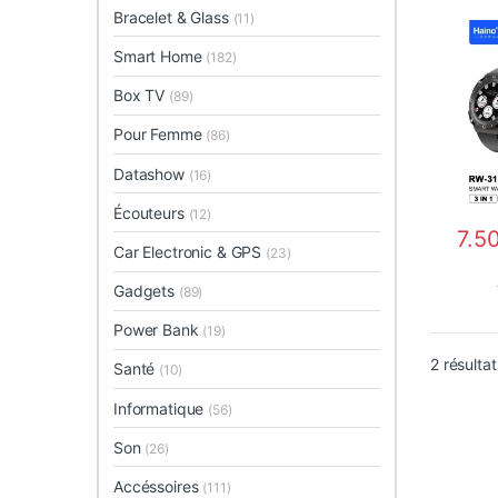
Bracelet & Glass
(11)
Smart Home
(182)
Box TV
(89)
Pour Femme
(86)
Datashow
(16)
Écouteurs
(12)
7.5
Car Electronic & GPS
(23)
Gadgets
(89)
Power Bank
(19)
2 résultat
Santé
(10)
Informatique
(56)
Son
(26)
Accéssoires
(111)