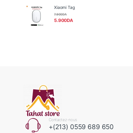
Xiaomi Tag
7.900
DA
5.900
DA
Contactez-nous
+(213) 0559 689 650