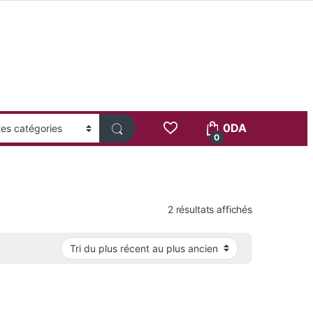
0
DA
0
Trié du plus 
2 résultats affichés