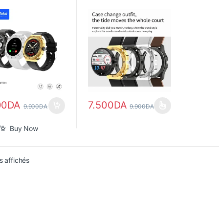
00
DA
7.500
DA
9.900
DA
9.900
DA
Ce produit a plusieurs variations. Les opt
Buy Now
Trié du plus récent au plus ancien
s affichés