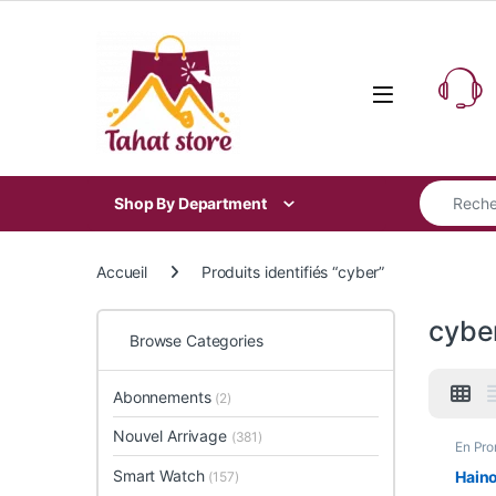
Skip to navigation
Skip to content
Search for
Shop By Department
Accueil
Produits identifiés “cyber”
cybe
Browse Categories
Abonnements
(2)
Nouvel Arrivage
(381)
En Pr
Smart
Smart Watch
Hain
(157)