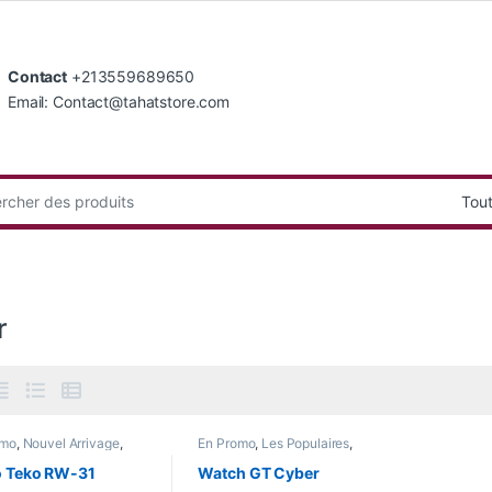
Contact
+213559689650
Email: Contact@tahatstore.com
:
r
omo
,
Nouvel Arrivage
,
En Promo
,
Les Populaires
,
 Watch
Nouvel Arrivage
,
Smart Watch
o Teko RW-31
Watch GT Cyber