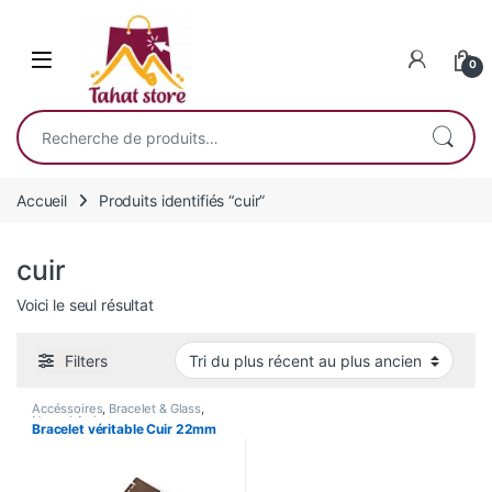
Skip to navigation
Skip to content
0
Recherche pour :
Accueil
Produits identifiés “cuir”
cuir
Voici le seul résultat
Filters
Accéssoires
,
Bracelet & Glass
,
Nouvel Arrivage
Bracelet véritable Cuir 22mm