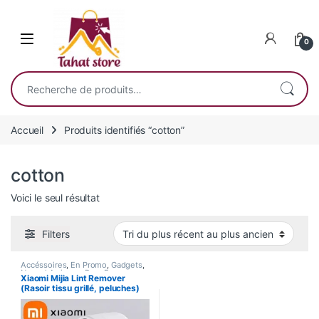
Skip to navigation
Skip to content
0
Recherche pour :
Accueil
Produits identifiés “cotton”
cotton
Voici le seul résultat
Filters
Accéssoires
,
En Promo
,
Gadgets
,
Nouvel Arrivage
,
Pour Femme
,
Xiaomi Mijia Lint Remover
Santé
,
Smart Home
(Rasoir tissu grillé, peluches)