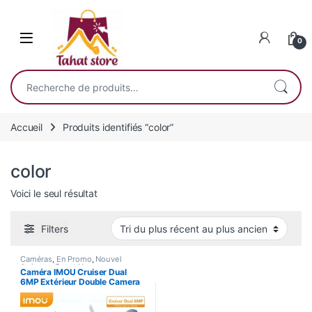
Skip to navigation
Skip to content
0
Recherche pour :
Accueil
Produits identifiés “color”
color
Voici le seul résultat
Filters
Caméras
,
En Promo
,
Nouvel
Arrivage
,
Smart Home
Caméra IMOU Cruiser Dual
6MP Extérieur Double Camera
360