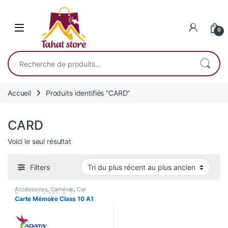
Skip to navigation
Skip to content
0
Recherche pour :
Accueil
Produits identifiés “CARD”
CARD
Voici le seul résultat
Filters
Accéssoires
,
Caméras
,
Car
Electronic & GPS
,
Gadgets
,
Carte Mémoire Class 10 A1
Informatique
,
Jeux Vidéos
,
Nouvel Arrivage
,
Smart Home