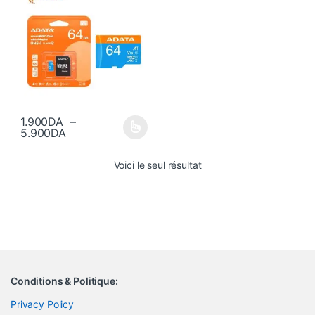
1.900
DA
–
Plage de prix : 1.900DA à 5.900DA
5.900
DA
Ce produit a plusieurs variations. Les options peuvent être choisi
Voici le seul résultat
Conditions & Politique:
Privacy Policy