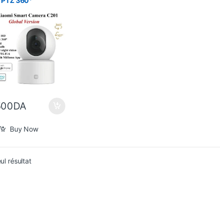
 PTZ 360°
500
DA
Buy Now
eul résultat