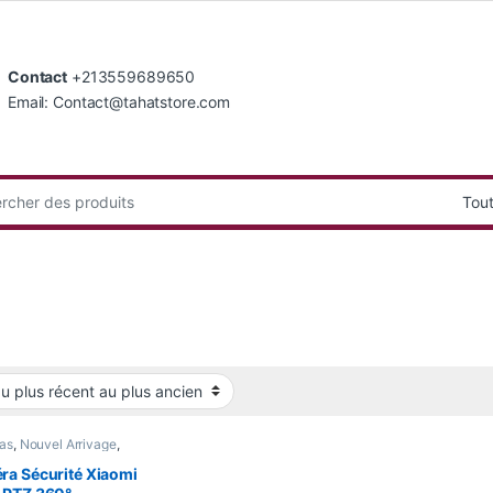
Contact
+213559689650
Email: Contact@tahatstore.com
:
as
,
Nouvel Arrivage
,
 Home
a Sécurité Xiaomi