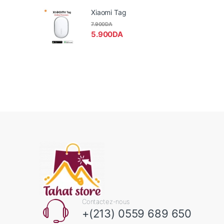
Xiaomi Tag
7.900
DA
5.900
DA
Contactez-nous
+(213) 0559 689 650