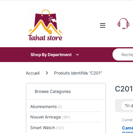
Skip to navigation
Skip to content
Search for
Shop By Department
Accueil
Produits identifiés “C201”
C201
Browse Categories
Abonnements
(2)
Nouvel Arrivage
(381)
Camér
Smart
Smart Watch
Camér
(157)