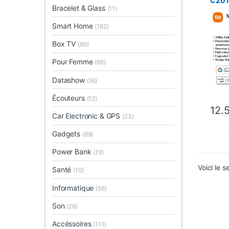
C201
Bracelet & Glass
(11)
Smart Home
(182)
Box TV
(89)
Pour Femme
(86)
Datashow
(16)
Écouteurs
(12)
12.
Car Electronic & GPS
(23)
Gadgets
(89)
Power Bank
(19)
Voici le s
Santé
(10)
Informatique
(56)
Son
(26)
Accéssoires
(111)