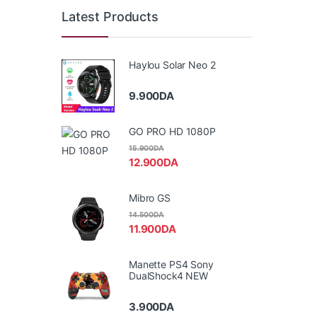
Latest Products
Haylou Solar Neo 2
9.900
DA
GO PRO HD 1080P
15.900
DA
12.900
DA
Mibro GS
14.500
DA
11.900
DA
Manette PS4 Sony
DualShock4 NEW
3.900
DA