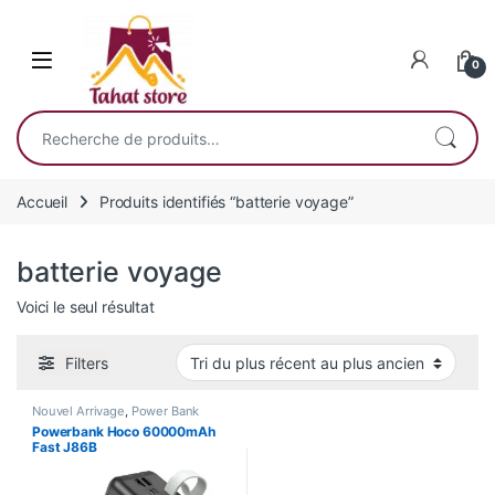
Skip to navigation
Skip to content
0
Recherche pour :
Accueil
Produits identifiés “batterie voyage”
batterie voyage
Voici le seul résultat
Filters
Nouvel Arrivage
,
Power Bank
Powerbank Hoco 60000mAh
Fast J86B