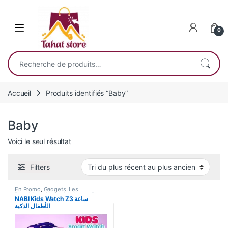
Skip to navigation
Skip to content
0
Recherche pour :
Accueil
Produits identifiés “Baby”
Baby
Voici le seul résultat
Filters
En Promo
,
Gadgets
,
Les
Populaires
,
Nouvel Arrivage
,
Pour
NABI Kids Watch Z3 ساعة
Femme
,
Smart Watch
الأطفال الذكية