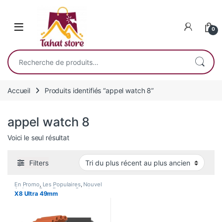
Skip to navigation
Skip to content
0
Recherche pour :
Accueil
Produits identifiés “appel watch 8”
appel watch 8
Voici le seul résultat
Filters
En Promo
,
Les Populaires
,
Nouvel
Arrivage
,
Pour Femme
,
Smart
X8 Ultra 49mm
Watch