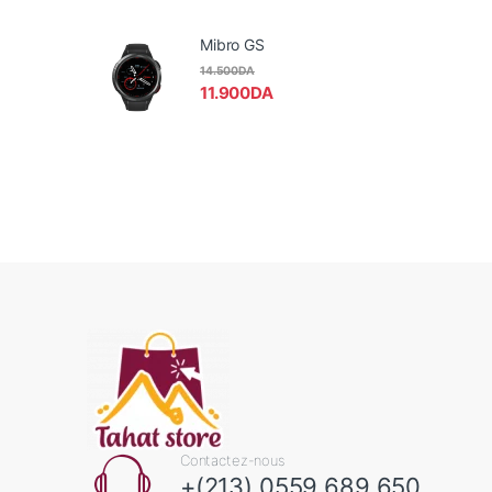
Mibro GS
14.500
DA
11.900
DA
Contactez-nous
+(213) 0559 689 650