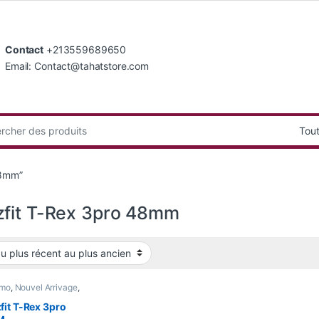
Contact
+213559689650
Email: Contact@tahatstore.com
:
48mm”
fit T-Rex 3pro 48mm
omo
,
Nouvel Arrivage
,
 Watch
it T-Rex 3pro