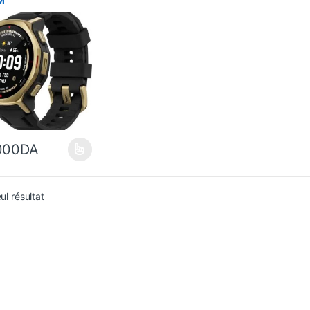
M
000
DA
duit a plusieurs variations. Les options peuvent être choisies sur la p
eul résultat