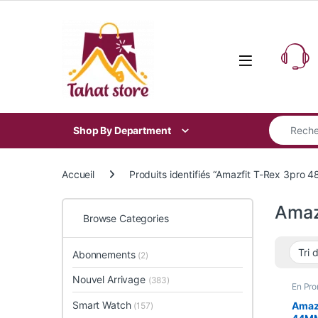
Skip to navigation
Skip to content
Search for
Shop By Department
Accueil
Produits identifiés “Amazfit T-Rex 3pro 
Amaz
Browse Categories
Abonnements
(2)
Nouvel Arrivage
(383)
En Pr
Smart
Smart Watch
Amazf
(157)