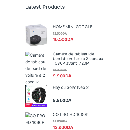
Latest Products
HOME MINI GOOGLE
12.500
DA
10.500
DA
Caméra de tableau de
bord de voiture à 2 canaux
1080P avant, 720P
12.900
DA
9.900
DA
Haylou Solar Neo 2
9.900
DA
GO PRO HD 1080P
15.900
DA
12.900
DA