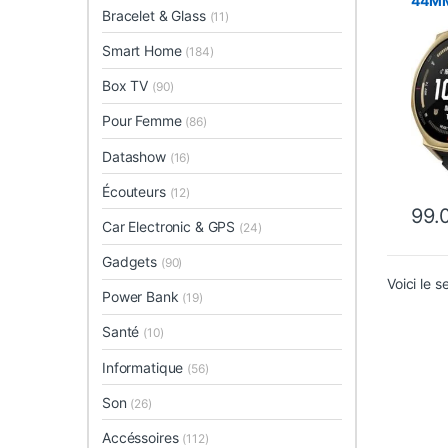
44M
Bracelet & Glass
(11)
Smart Home
(184)
Box TV
(90)
Pour Femme
(86)
Datashow
(16)
Écouteurs
(12)
99.
Ce pro
Car Electronic & GPS
(24)
Gadgets
(90)
Voici le s
Power Bank
(19)
Santé
(10)
Informatique
(56)
Son
(26)
Accéssoires
(112)