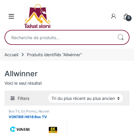
Skip to navigation
Skip to content
0
Recherche pour :
Accueil
Produits identifiés “Allwinner”
Allwinner
Voici le seul résultat
Filters
Box TV
,
En Promo
,
Nouvel
Arrivage
,
Smart Home
VONTAR H618 Box TV