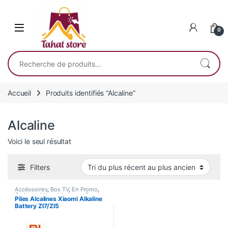
Skip to navigation
Skip to content
0
Recherche pour :
Accueil
Produits identifiés “Alcaline”
Alcaline
Voici le seul résultat
Filters
Accéssoires
,
Box TV
,
En Promo
,
Gadgets
,
Nouvel Arrivage
,
Power
Piles Alcalines Xiaomi Alkaline
Bank
,
Smart Home
Battery ZI7/ZI5