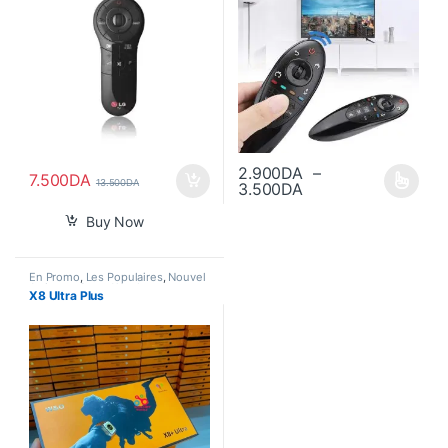
2.900
DA
–
7.500
DA
13.500
DA
Plage de prix : 2.
3.500
DA
Ce produit a plusieurs variations
Buy Now
En Promo
,
Les Populaires
,
Nouvel
Arrivage
,
Smart Watch
X8 Ultra Plus