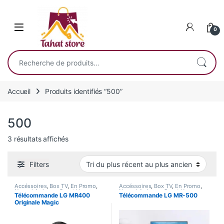
Skip to navigation
Skip to content
0
Recherche pour :
Accueil
Produits identifiés “500”
500
Trié du plus récent au plus ancien
3 résultats affichés
Filters
Accéssoires
,
Box TV
,
En Promo
,
Accéssoires
,
Box TV
,
En Promo
,
Nouvel Arrivage
,
Smart Home
Nouvel Arrivage
,
Smart Home
Télécommande LG MR400
Télécommande LG MR-500
Originale Magic