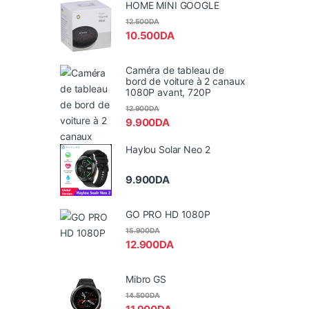
HOME MINI GOOGLE
12.500
DA
10.500
DA
Caméra de tableau de
bord de voiture à 2 canaux
1080P avant, 720P
12.900
DA
9.900
DA
Haylou Solar Neo 2
9.900
DA
GO PRO HD 1080P
15.900
DA
12.900
DA
Mibro GS
14.500
DA