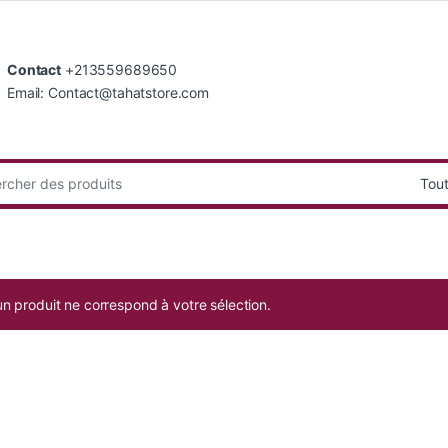
Contact
+213559689650
Email: Contact@tahatstore.com
:
n produit ne correspond à votre sélection.