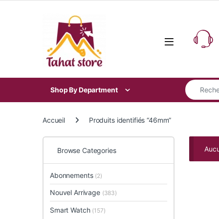
Skip to navigation
Skip to content
Search for
Shop By Department
Accueil
Produits identifiés “46mm”
Aucu
Browse Categories
Abonnements
(2)
Nouvel Arrivage
(383)
Smart Watch
(157)