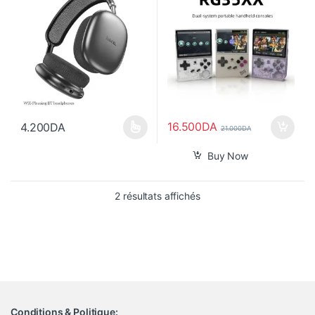
16.500
DA
4.200
DA
21.000
DA
Ce produit a plusieurs variations. Les options peuvent être choisi
Buy Now
Trié du plus récent au pl
2 résultats affichés
Conditions & Politique: