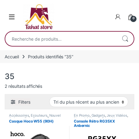
Skip to navigation
Skip to content
0
Recherche pour :
Accueil
Produits identifiés “35”
35
Trié du plus récent au plus ancien
2 résultats affichés
Filters
Accéssoires
,
Écouteurs
,
Nouvel
En Promo
,
Gadgets
,
Jeux Vidéos
,
Arrivage
,
Pour Femme
,
Son
Nouvel Arrivage
,
Smart Home
Casque Hoco W55 (90H)
Console Rétro RG35XX
Anbernic