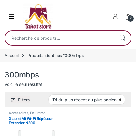
Skip to navigation
Skip to content
0
Recherche pour :
Accueil
Produits identifiés “300mbps”
300mbps
Voici le seul résultat
Filters
Accéssoires
,
En Promo
,
Informatique
,
Les Populaires
,
Xiaomi Mi Wi-Fi Répéteur
Nouvel Arrivage
Extender N300