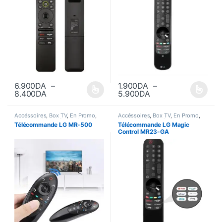
6.900
DA
–
1.900
DA
–
Plage de prix : 6.900DA à 8.400DA
Plage de prix : 1.
8.400
DA
5.900
DA
Ce produit a plusieurs variations. Les options peuvent être choisi
Ce produit a plusieurs variations
Accéssoires
,
Box TV
,
En Promo
,
Accéssoires
,
Box TV
,
En Promo
,
Nouvel Arrivage
,
Smart Home
Nouvel Arrivage
,
Smart Home
Télécommande LG MR-500
Télécommande LG Magic
Control MR23-GA