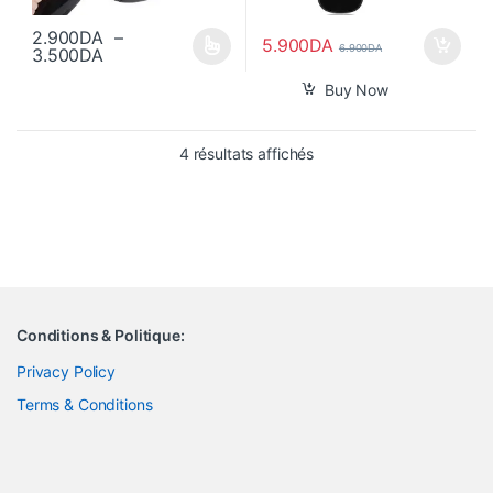
2.900
DA
–
5.900
DA
6.900
DA
Plage de prix : 2.900DA à 3.500DA
3.500
DA
Ce produit a plusieurs variations. Les options peuvent être choisi
Buy Now
Trié du plus récent au pl
4 résultats affichés
Conditions & Politique:
Privacy Policy
Terms & Conditions