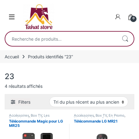
Skip to navigation
Skip to content
0
Recherche pour :
Accueil
Produits identifiés “23”
23
Trié du plus récent au plus ancien
4 résultats affichés
Filters
Accéssoires
,
Box TV
,
Les
Accéssoires
,
Box TV
,
En Promo
,
Populaires
,
Nouvel Arrivage
,
Nouvel Arrivage
,
Smart Home
Télécommande Magic pour LG
Télécommande LG MR21
Smart Home
MR25