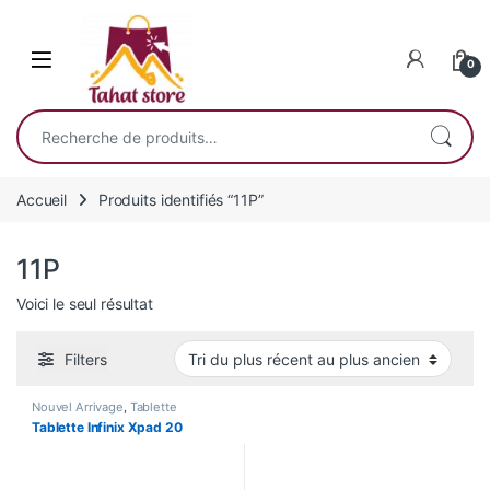
Skip to navigation
Skip to content
0
Recherche pour :
Accueil
Produits identifiés “11P”
11P
Voici le seul résultat
Filters
Nouvel Arrivage
,
Tablette
Tablette Infinix Xpad 20