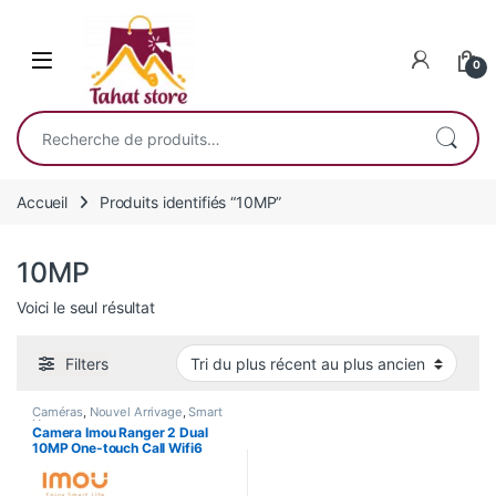
Skip to navigation
Skip to content
0
Recherche pour :
Accueil
Produits identifiés “10MP”
10MP
Voici le seul résultat
Filters
Caméras
,
Nouvel Arrivage
,
Smart
Home
Camera Imou Ranger 2 Dual
10MP One-touch Call Wifi6