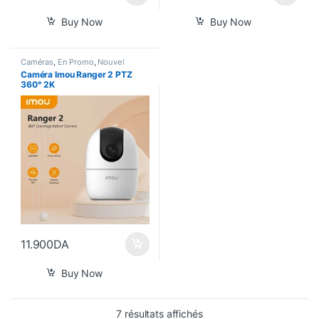
Buy Now
Buy Now
Caméras
,
En Promo
,
Nouvel
Arrivage
,
Smart Home
Caméra Imou Ranger 2 PTZ
360° 2K
11.900
DA
Buy Now
Trié du plus récent au pl
7 résultats affichés