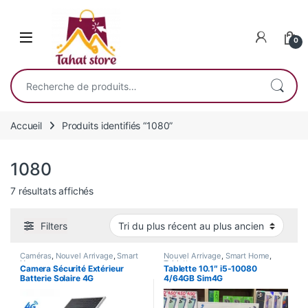
Skip to navigation
Skip to content
0
Recherche pour :
Accueil
Produits identifiés “1080”
1080
Trié du plus récent au plus ancien
7 résultats affichés
Filters
Caméras
,
Nouvel Arrivage
,
Smart
Nouvel Arrivage
,
Smart Home
,
Home
Tablette
Camera Sécurité Extérieur
Tablette 10.1″ i5-10080
Batterie Solaire 4G
4/64GB Sim4G