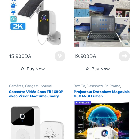
15.900
DA
19.900
DA
Buy Now
Buy Now
Caméras
,
Gadgets
,
Nouvel
Box TV
,
Datashow
,
En Promo
,
Arrivage
,
Smart Home
Nouvel Arrivage
,
Smart Home
Sonnette Vidéo Sans Fil 1080P
Projecteur Datashow Magcubic
avec Vision Nocturne Jmary
650ANSI Lumen
MF-5