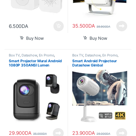
35.500
DA
6.500
DA
39.900
DA
Buy Now
Buy Now
Box TV
,
Datashow
,
En Promo
,
Box TV
,
Datashow
,
En Promo
,
Nouvel Arrivage
,
Smart Home
Nouvel Arrivage
,
Smart Home
Smart Projector Mural Android
Smart Android Projecteur
1080P 350ANSI Lumen
Datashow Gimbal
29.900
DA
23.900
DA
35.000
DA
29.000
DA